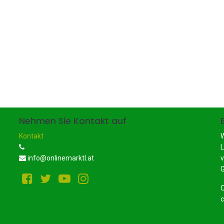
Nehmen Sie Kontakt auf
Kontakt
W
L
info@onlinemarktl.at
v
G
O
c