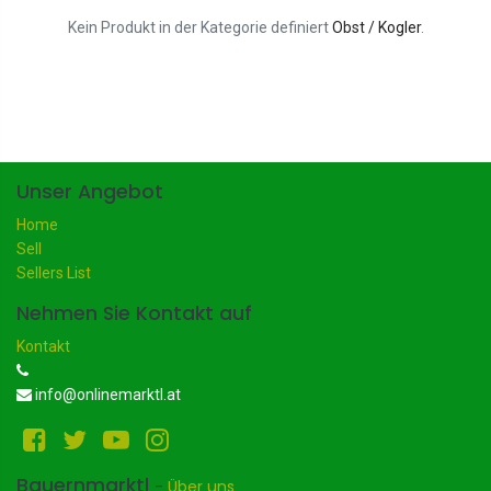
Kein Produkt in der Kategorie definiert
Obst / Kogler
.
Unser Angebot
Home
Sell
Sellers List
Nehmen Sie Kontakt auf
Kontakt
info@onlinemarktl.at
Bauernmarktl
-
Über uns