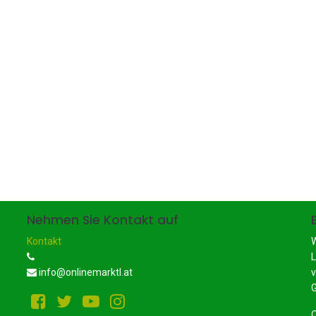
Nehmen Sie Kontakt auf
Kontakt
W
L
info@onlinemarktl.at
v
G
O