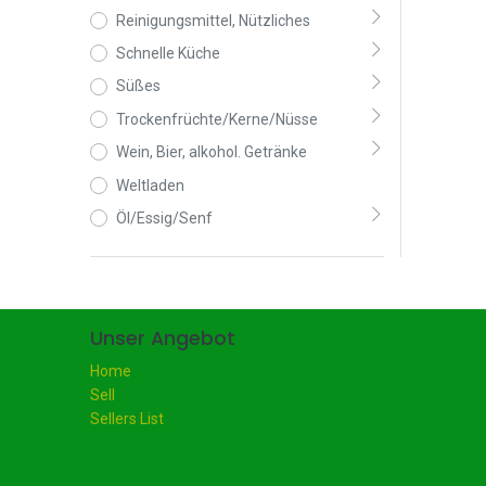
Reinigungsmittel, Nützliches
Schnelle Küche
Süßes
Trockenfrüchte/Kerne/Nüsse
Wein, Bier, alkohol. Getränke
Weltladen
Öl/Essig/Senf
Unser Angebot
Home
Sell
Sellers List