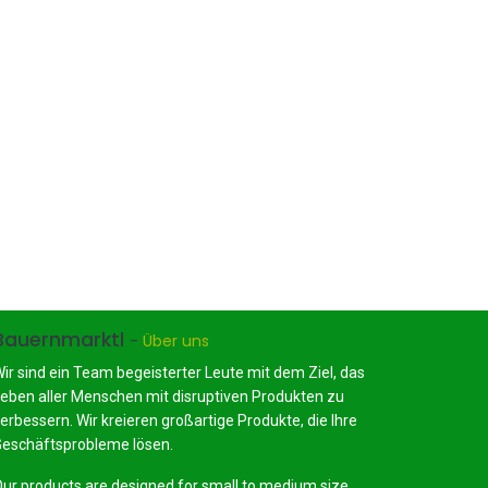
Bauernmarktl
-
Über uns
ir sind ein Team begeisterter Leute mit dem Ziel, das
eben aller Menschen mit disruptiven Produkten zu
erbessern. Wir kreieren großartige Produkte, die Ihre
eschäftsprobleme lösen.
ur products are designed for small to medium size