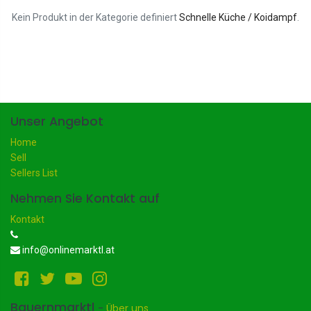
Kein Produkt in der Kategorie definiert
Schnelle Küche / Koidampf
.
Unser Angebot
Home
Sell
Sellers List
Nehmen Sie Kontakt auf
Kontakt
info@onlinemarktl.at
Bauernmarktl
-
Über uns