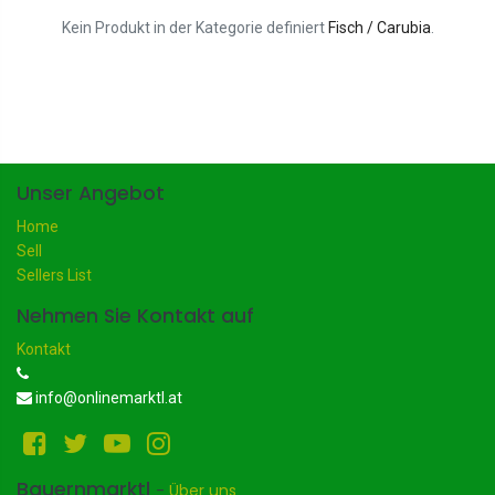
Kein Produkt in der Kategorie definiert
Fisch / Carubia
.
Unser Angebot
Home
Sell
Sellers List
Nehmen Sie Kontakt auf
Kontakt
info@onlinemarktl.at
Bauernmarktl
-
Über uns