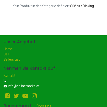
Kein Produkt in der Kategorie definiert
Süßes / Bioking
.
Unser Angebot
Home
Sell
Sellers List
Nehmen Sie Kontakt auf
Kontakt
info@onlinemarktl.at
Bauernmarktl
-
Über uns