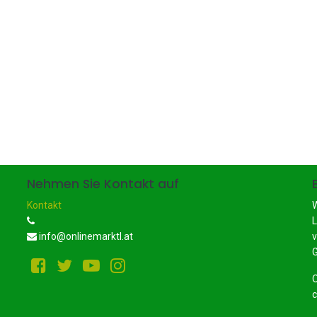
Nehmen Sie Kontakt auf
Kontakt
W
L
info@onlinemarktl.at
v
G
O
c