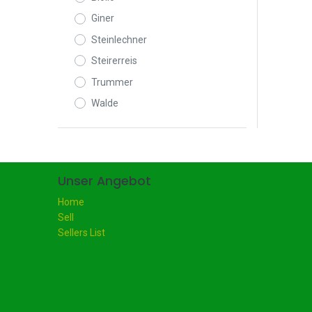
Giner
Steinlechner
Steirerreis
Trummer
Walde
Unser Angebot
Home
Sell
Sellers List