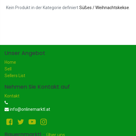
Kein Produkt in der Kategorie definiert
Süßes / Weihnachtskekse
.
Unser Angebot
Home
Sell
Sellers List
Nehmen Sie Kontakt auf
Kontakt
info@onlinemarktl.at
Bauernmarktl
-
Über uns